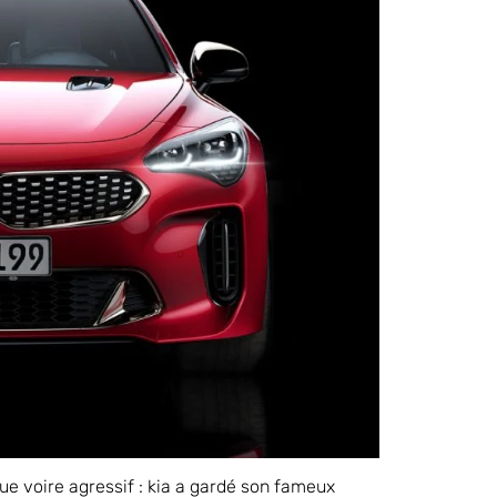
ue voire agressif : kia a gardé son fameux