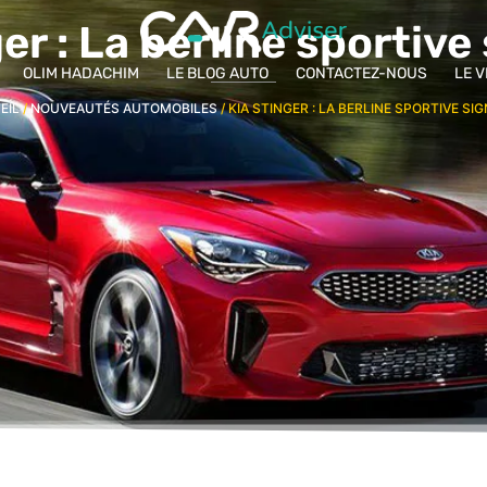
er : La berline sportive
OLIM HADACHIM
LE BLOG AUTO
CONTACTEZ-NOUS
LE 
EIL
/
NOUVEAUTÉS AUTOMOBILES
/ KIA STINGER : LA BERLINE SPORTIVE SIG