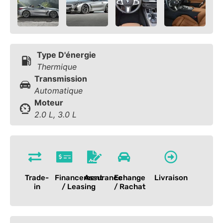
Type D'énergie
Thermique
Transmission
Automatique
Moteur
2.0 L, 3.0 L
Trade-
Financement
Assurance
Echange
Livraison
in
/ Leasing
/ Rachat