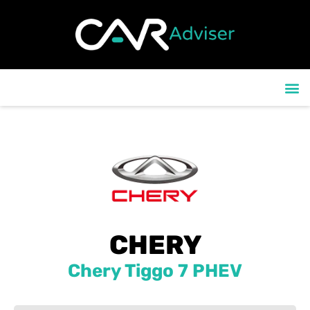
contenu
principal
OLIM
LE BLOG 
CONTACTEZ-
LE VLOG 
CHERY
Chery Tiggo 7 PHEV