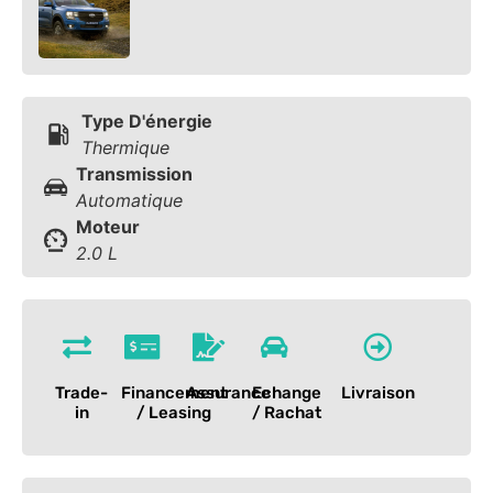
Type D'énergie
Thermique
Transmission
Automatique
Moteur
2.0 L
Trade-
Financement
Assurance
Echange
Livraison
in
/ Leasing
/ Rachat