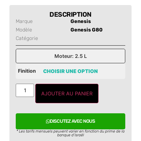
DESCRIPTION
Marque
Genesis
Modèle
Genesis G80
Catégorie
Moteur: 2.5 L
Finition
AJOUTER AU PANIER
DISCUTEZ AVEC NOUS
* Les tarifs mensuels peuvent varier en fonction du prime de la
banque d’Israël