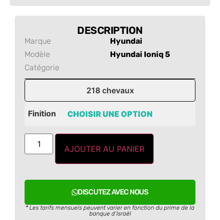
DESCRIPTION
Marque
Hyundai
Modèle
Hyundai Ioniq 5
Catégorie
218 chevaux
Finition
AJOUTER AU PANIER
DISCUTEZ AVEC NOUS
* Les tarifs mensuels peuvent varier en fonction du prime de la
banque d’Israël