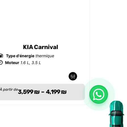
KIA Carnival
KIA
Type d'énergie
thermique
Type d'é
Moteur
1.6 L, 3.5 L
Moteur
1
-
-
-
-
À partir de
À partir de
3,599
₪
–
4,199
₪
2