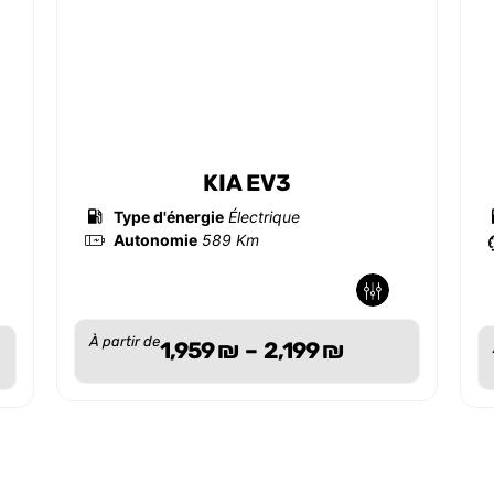
KIA EV3
Type d'énergie
Électrique
Autonomie
589 Km
-
-
À partir de
1,959
₪
–
2,199
₪