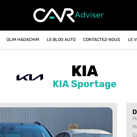
OLIM HADACHIM
LE BLOG AUTO
CONTACTEZ-NOUS
LE 
KIA
KIA Sportage
D
M
M
C