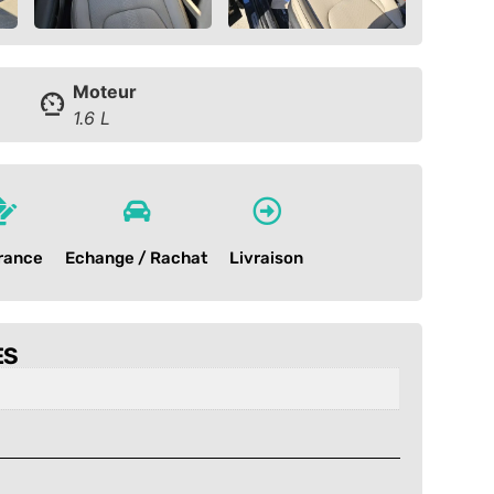
Moteur
1.6 L
rance
Echange / Rachat
Livraison
ES