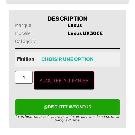
DESCRIPTION
Marque
Lexus
Modèle
Lexus UX300E
Catégorie
Finition
AJOUTER AU PANIER
DISCUTEZ AVEC NOUS
* Les tarifs mensuels peuvent varier en fonction du prime de la
banque d’Israël