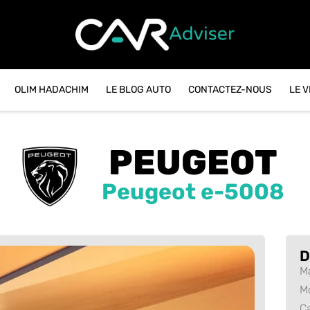
OLIM HADACHIM
LE BLOG AUTO
CONTACTEZ-NOUS
LE 
PEUGEOT
Peugeot e-5008
D
M
M
C