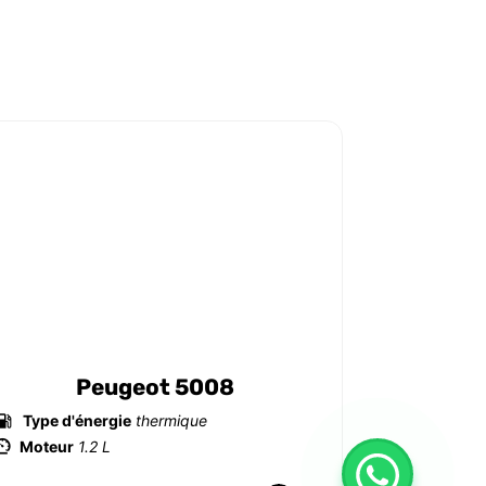
Peugeot 5008
Type d'énergie
thermique
Type d'é
Moteur
1.2 L
Moteur
1