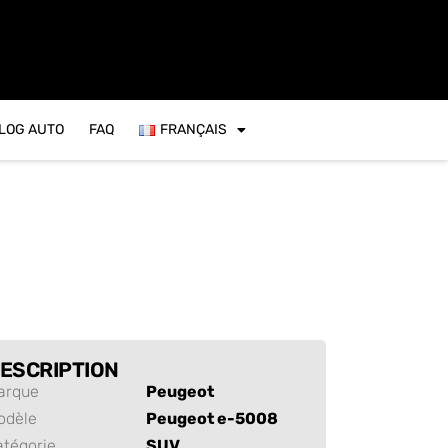
VLOG AUTO
FAQ
FRANÇAIS
ESCRIPTION
arque
Peugeot
odèle
Peugeot e-5008
atégorie
SUV