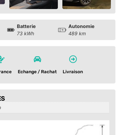
Batterie
Autonomie
73 kWh
489 km
rance
Echange / Rachat
Livraison
ES
m