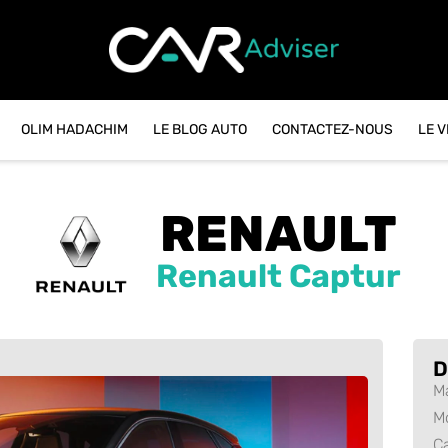
OLIM HADACHIM
LE BLOG AUTO
CONTACTEZ-NOUS
LE 
RENAULT
Renault Captur
D
M
M
C