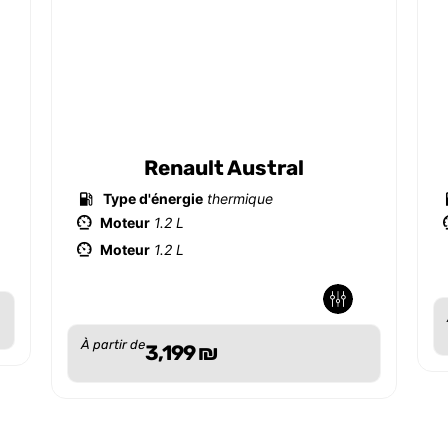
Renault Austral
Type d'énergie
thermique
Moteur
1.2 L
Moteur
1.2 L
-
-
À partir de
3,199
₪