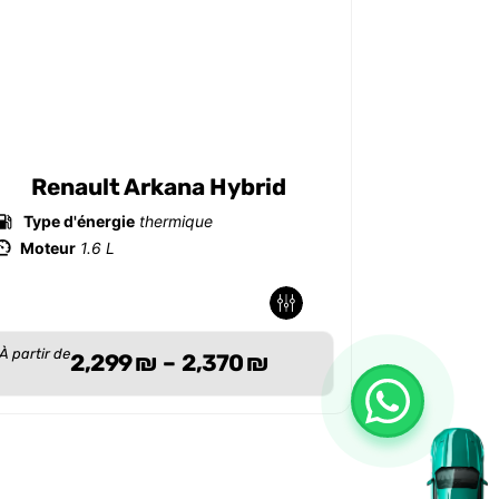
Renault Arkana Hybrid
Type d'énergie
thermique
Type d'é
Moteur
1.6 L
Moteur
1
-
-
-
-
À partir de
À partir de
2,299
₪
–
2,370
₪
1