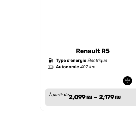
Renault R5
Type d'énergie
Électrique
Autonomie
407 km
-
-
À partir de
2,099
₪
–
2,179
₪