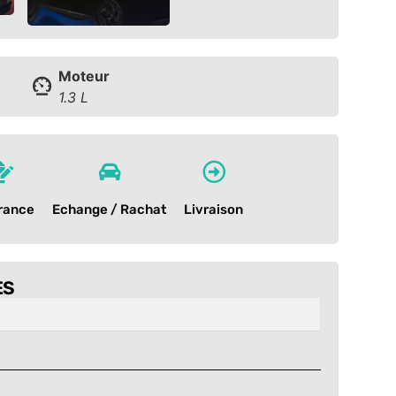
Moteur
1.3 L
rance
Echange / Rachat
Livraison
ES