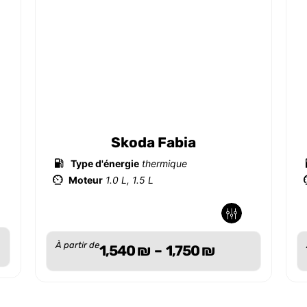
Skoda Fabia
Type d'énergie
thermique
Moteur
1.0 L, 1.5 L
-
-
À partir de
1,540
₪
–
1,750
₪