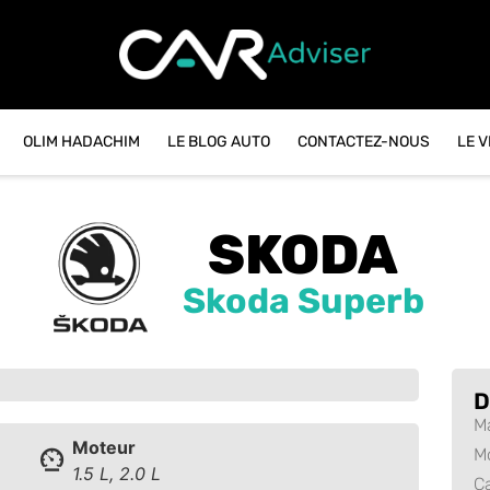
OLIM HADACHIM
LE BLOG AUTO
CONTACTEZ-NOUS
LE 
SKODA
Skoda Superb
D
M
Moteur
M
1.5 L, 2.0 L
C