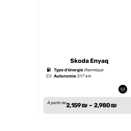
Skoda Enyaq
Type d'énergie
thermique
Autonomie
517 km
-
-
À partir de
2,159
₪
–
2,980
₪