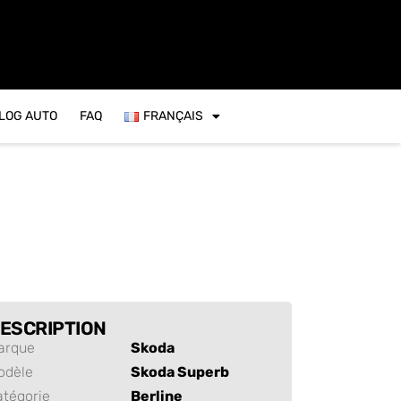
VLOG AUTO
FAQ
FRANÇAIS
ESCRIPTION
arque
Skoda
odèle
Skoda Superb
atégorie
Berline