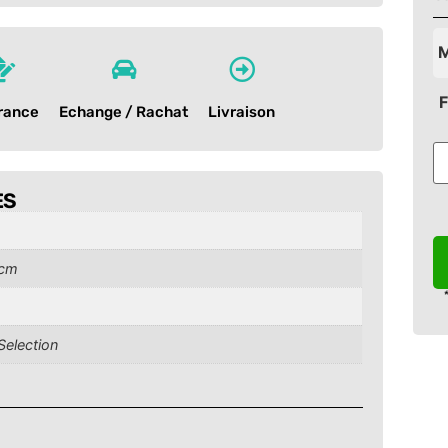
M
F
rance
Echange / Rachat
Livraison
ES
 cm
Selection