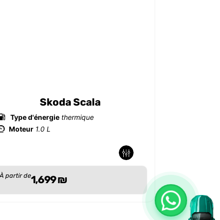
Skoda Scala
Type d'énergie
thermique
Type d'é
Moteur
1.0 L
Moteur
1
-
-
-
-
À partir de
À partir de
1,699
₪
1