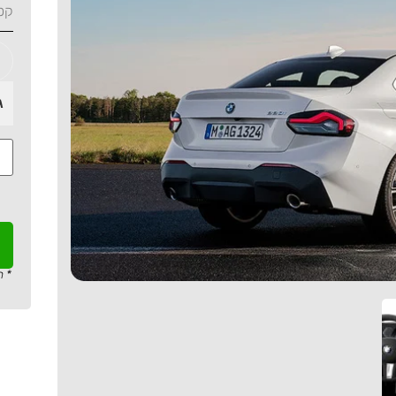
קט
ג
* ה