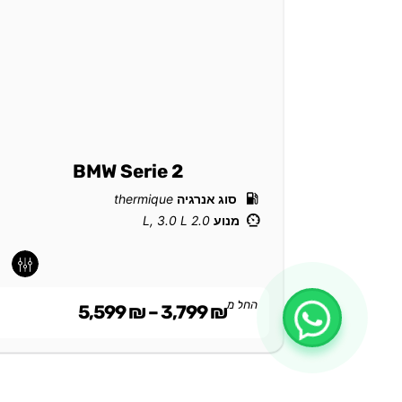
BMW Serie 2
סוג אנרגיה
thermique
מנוע
2.0 L, 3.0 L
-
-
החל מ
5,599
₪
–
3,799
₪