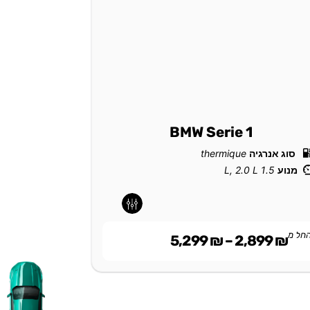
30e
BMW Serie 1
סוג אנרגיה
thermique
סוג אנרגי
מנוע
1.5 L, 2.0 L
מנוע
2.0 L
-
-
-
-
חל מ
החל מ
999
₪
5,299
₪
–
2,899
₪