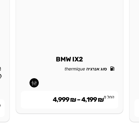
BMW IX2
סוג אנרגיה
thermique
-
-
החל מ
4,999
₪
–
4,199
₪
ה