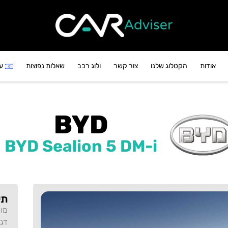
אודות
הקטלוג שלנו
צור קשר
ולוג רכב
שאלות נפוצות
ע
BYD
BYD Sealion 5 DM-i
תי
מו
דג