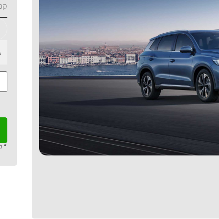
קט
ג
* ה