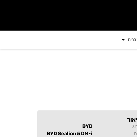
ברית
אור
תג
BYD
ם
BYD Sealion 5 DM-i