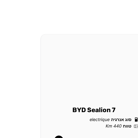
-i
BYD Sealion 7
סוג אנרגיה
electrique
סוג אנרגי
טווח
440 Km
-
-