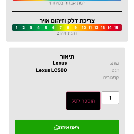
רמת אבזור בטיחותי
צריכת דלק וזיהום אויר
דרגת זיהום
תיאור
מותג
Lexus
דגם
Lexus LC500
קטגוריה
הוספה לסל
צ'אט איתנו