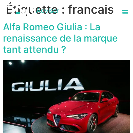
contenu
Étiquette :
francais
principal
OLIM
LE BLOG 
CONTACTEZ-
LE VLOG 
Alfa Romeo Giulia : La
renaissance de la marque
tant attendu ?