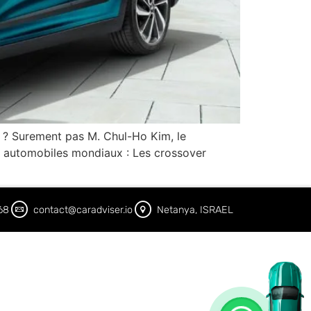
a ? Surement pas M. Chul-Ho Kim, le
s automobiles mondiaux : Les crossover
68
contact@caradviser.io
Netanya, ISRAEL