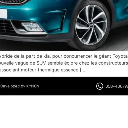
hybride de la part de kia, pour concurrencer le géant Toyot
uvelle vague de SUV semble éclore chez les constructeur
 associant moteur thermique essence […]
d. Developed by KYNON
058-40079