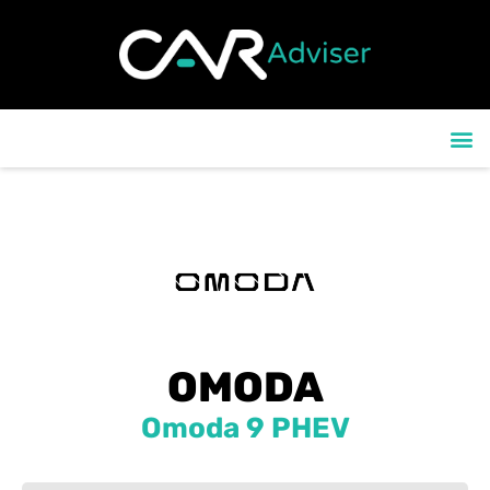
contenu
principal
OLIM
LE BLOG 
CONTACTEZ-
LE VLOG 
OMODA
Omoda 9 PHEV