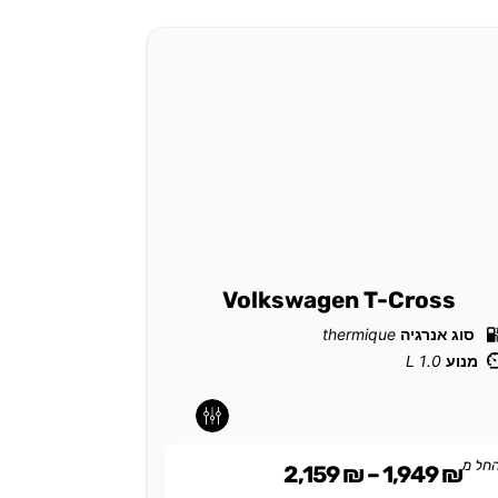
guan
Volkswagen T-Cross
סוג אנרגיה
thermique
סוג אנרגי
מנוע
1.0 L
-
-
-
-
החל מ
899
₪
חל מ
2,159
₪
–
1,949
₪