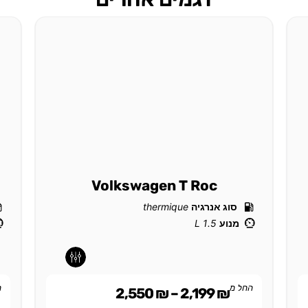
Volkswagen T Roc
סוג אנרגיה
thermique
מנוע
1.5 L
-
-
החל מ
ה
2,550
₪
–
2,199
₪