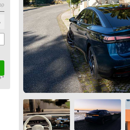
קט
ג
* ה