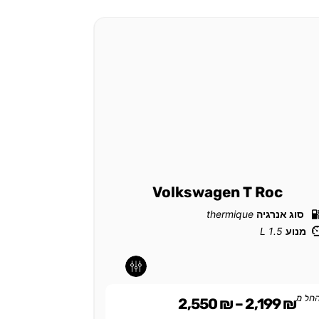
ross
Volkswagen T Roc
סוג אנרגיה
thermique
סוג אנרגי
מנוע
1.5 L
מנוע
1.0 L
-
-
-
-
חל מ
החל מ
949
₪
2,550
₪
–
2,199
₪