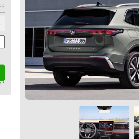
קט
ג
* ה