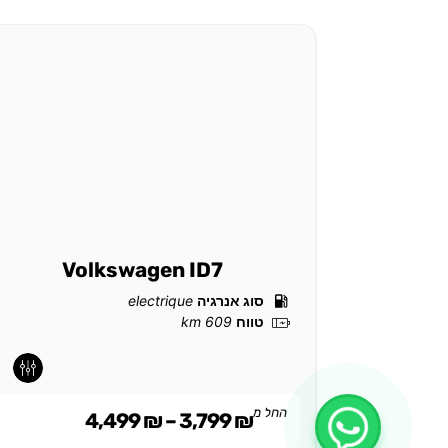
Volkswagen ID7
סוג אנרגיה
electrique
טווח
609 km
-
-
החל מ
4,499
₪
–
3,799
₪