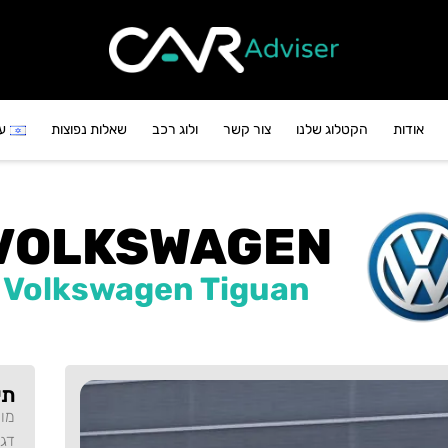
אודות
הקטלוג שלנו
צור קשר
ולוג רכב
שאלות נפוצות
ע
VOLKSWAGEN
Volkswagen Tiguan
תי
מו
דג