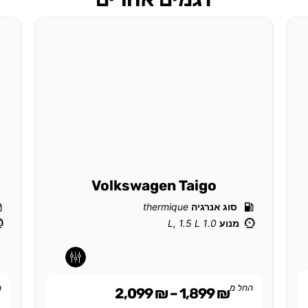
Volkswagen Taigo
סוג אנרגיה
thermique
מנוע
1.0 L, 1.5 L
-
-
החל מ
ה
2,099
₪
–
1,899
₪